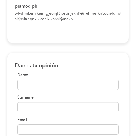
pramod pb
wfwffmkemfkemrgjeoirjf3iorunjeknfviurehfnerknvociefdmv
skjnviuhgnvikjsenlvjkenvkjenskjv
Danos
tu opinión
Name
Surname
Email