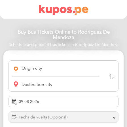
Buy Bus Tickets Online to
Rodríguez De
Mendoza
Schedule and price of bus tickets to Rodríguez De Mendoza
Origin city
Destination city
x