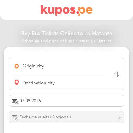
Buy Bus Tickets Online to
La Matanza
Schedule and price of bus tickets to La Matanza
Origin city
Destination city
x