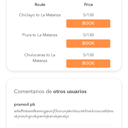
Route
Price
Chiclayo to La Matanza
S/130
BOOK
Piura to La Matanza
S/130
BOOK
Chulucanas to La
S/130
Matanza
BOOK
Lima to La Matanza
S/100
BOOK
Comentarios de
otros usuarios
Morropon to La
S/120
Matanza
BOOK
pramod pb
wfwffmkemfkemrgjeoirjf3iorunjeknfviurehfnerknvociefdmv
Huacho to La Matanza
S/100
skjnviuhgnvikjsenlvjkenvkjenskjv
BOOK