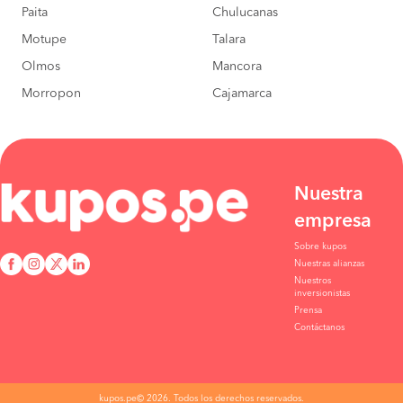
Paita
Chulucanas
Motupe
Talara
Olmos
Mancora
Morropon
Cajamarca
Nuestra
empresa
Sobre kupos
Nuestras alianzas
Nuestros
inversionistas
Prensa
Contáctanos
kupos.pe© 2026. Todos los derechos reservados.