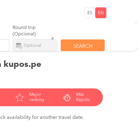
ES
EN
Round trip
(Opcional)
x
SEARCH
on kupos.pe
Mejor
Más
ranking
Rápido
ck availability for another travel date.