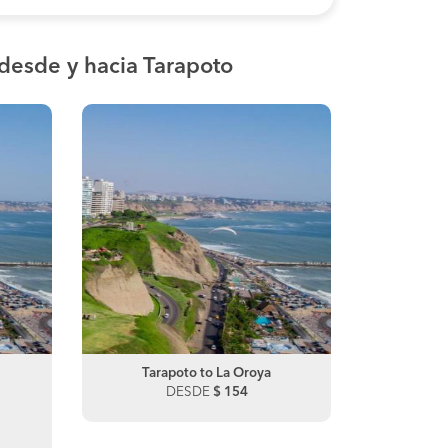
desde y hacia Tarapoto
Sullana to Tumbes
Tarapoto to La Oroya
Sullan
Tarapo
DESDE
DESDE
$ 0
$ 154
DE
Tumbes to Sullana
Mancor
San Hi
DESDE
$ 110
DE