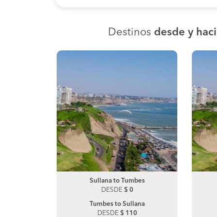
Destinos
desde y haci
itos
Sullana to Tumbes
Tarapoto to La Oroya
0
DESDE
DESDE
$ 0
$ 154
lana
Tumbes to Sullana
0
DESDE
$ 110