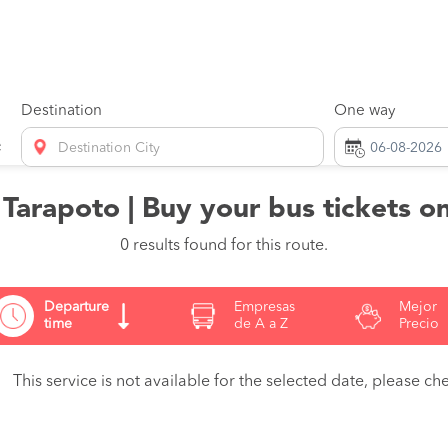
Destination
One way
Destination City
 Tarapoto | Buy your bus tickets 
0 results found for this route.
Departure
Empresas
Mejor
time
de A a Z
Precio
This service is not available for the selected date, please che