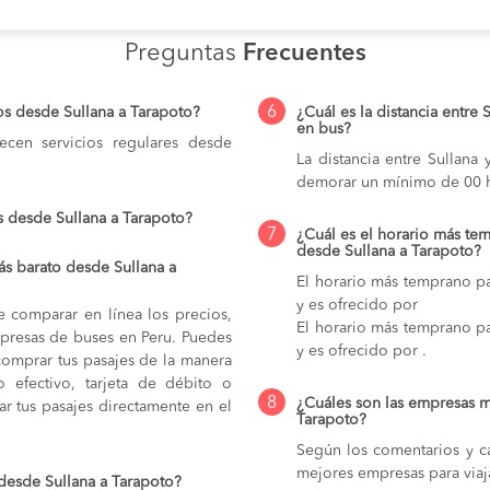
Preguntas
Frecuentes
6
os desde Sullana a Tarapoto?
¿Cuál es la distancia entre 
en bus?
cen servicios regulares desde
La distancia entre Sullana
demorar un mínimo de 00 h
s desde Sullana a Tarapoto?
7
¿Cuál es el horario más tem
desde Sullana a Tarapoto?
s barato desde Sullana a
El horario más temprano pa
y es ofrecido por
e comparar en línea los precios,
El horario más temprano pa
mpresas de buses en Peru. Puedes
y es ofrecido por .
comprar tus pasajes de la manera
do efectivo, tarjeta de débito o
8
¿Cuáles son las empresas m
r tus pasajes directamente en el
Tarapoto?
Según los comentarios y ca
mejores empresas para viaj
desde Sullana a Tarapoto?