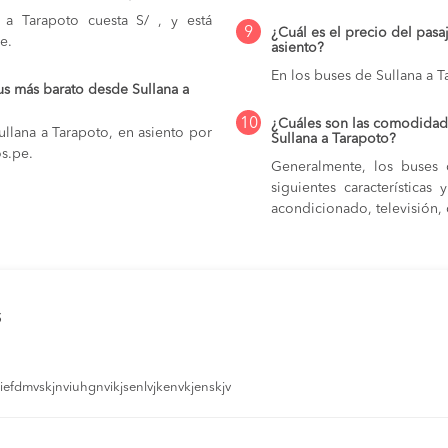
a Tarapoto cuesta S/ , y está
9
¿Cuál es el precio del pasa
e.
asiento?
En los buses de Sullana a 
us más barato desde Sullana a
10
¿Cuáles son las comodidade
llana a Tarapoto, en asiento por
Sullana a Tarapoto?
os.pe.
Generalmente, los buses 
siguientes característica
acondicionado, televisión, c
s
efdmvskjnviuhgnvikjsenlvjkenvkjenskjv