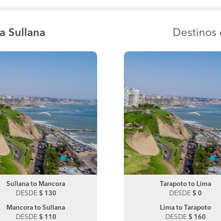
a Sullana
Destinos
Sullana to Mancora
Tarapoto to San Hilarion
Sullana to Zorritos
Tarapoto to Lima
DESDE
DESDE
$ 130
$ 180
DESDE
DESDE
$ 130
$ 0
Mancora to Sullana
San Hilarion to Tarapoto
Zorritos to Sullana
Lima to Tarapoto
DESDE
DESDE
$ 110
$ 180
DESDE
DESDE
$ 110
$ 160