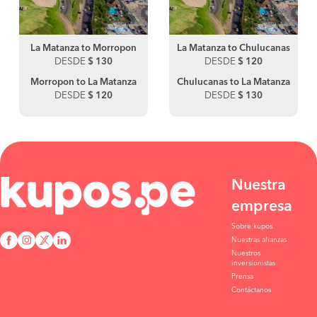
La Matanza to Morropon
La Matanza to Chulucanas
DESDE
$ 130
DESDE
$ 120
Morropon to La Matanza
Chulucanas to La Matanza
DESDE
$ 120
DESDE
$ 130
Nuestra
empresa
Sobre kupos
Nuestras alianzas
Nuestros
inversionistas
Prensa
Contáctanos