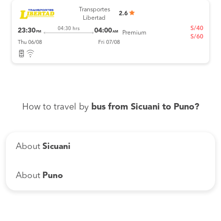
Transportes
2.6
Libertad
S/40
04:30 hrs
23:30
04:00
PM
AM
Premium
S/60
Thu 06/08
Fri 07/08
How to travel by
bus from Sicuani to Puno?
About
Sicuani
About
Puno