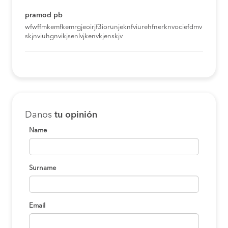
pramod pb
wfwffmkemfkemrgjeoirjf3iorunjeknfviurehfnerknvociefdmv
skjnviuhgnvikjsenlvjkenvkjenskjv
Danos
tu opinión
Name
Surname
Email