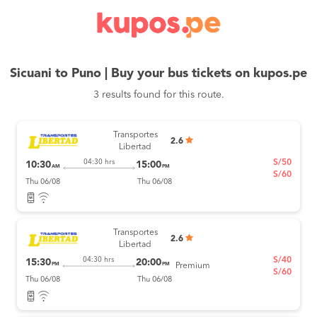
Sicuani to Puno | Buy your bus tickets on kupos.pe
3 results found for this route.
Transportes
2.6
Libertad
S/50
04:30 hrs
10:30
15:00
AM
PM
S/60
Thu 06/08
Thu 06/08
Transportes
2.6
Libertad
S/40
04:30 hrs
15:30
20:00
PM
PM
Premium
S/60
Thu 06/08
Thu 06/08