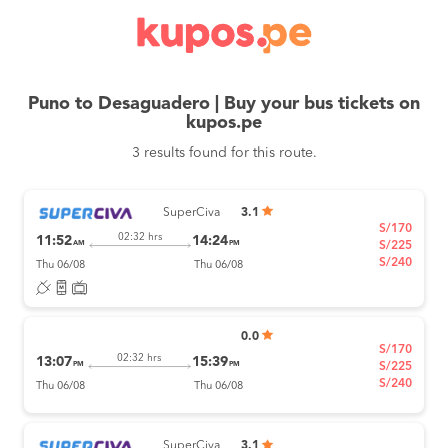
Puno to Desaguadero | Buy your bus tickets on
kupos.pe
3 results found for this route.
SuperCiva
3.1
S/170
02:32 hrs
11:52
14:24
AM
PM
S/225
S/240
Thu 06/08
Thu 06/08
0.0
S/170
02:32 hrs
13:07
15:39
PM
PM
S/225
S/240
Thu 06/08
Thu 06/08
SuperCiva
3.1