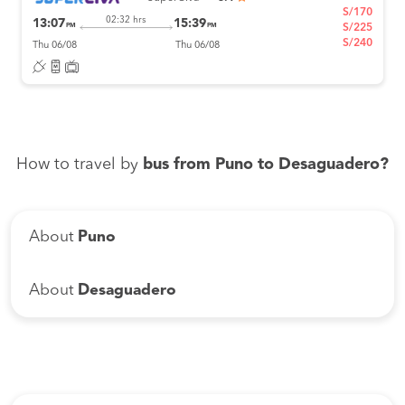
S/170
02:32 hrs
13:07
15:39
PM
PM
S/225
S/240
Thu 06/08
Thu 06/08
How to travel by
bus from Puno to Desaguadero?
About
Puno
About
Desaguadero