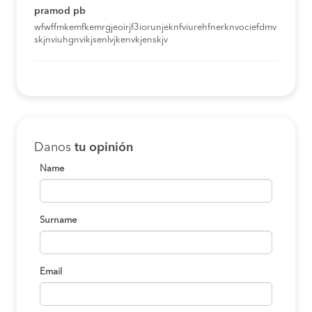
pramod pb
wfwffmkemfkemrgjeoirjf3iorunjeknfviurehfnerknvociefdmv
skjnviuhgnvikjsenlvjkenvkjenskjv
Danos
tu opinión
Name
Surname
Email