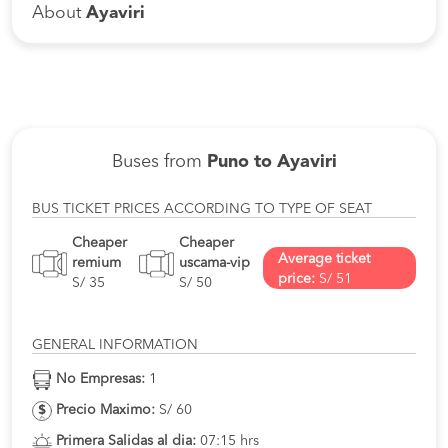
About
Ayaviri
Buses from
Puno to Ayaviri
BUS TICKET PRICES ACCORDING TO TYPE OF SEAT
Cheaper
Cheaper
Average ticket
remium
uscama-vip
price:
S/ 51
S/ 35
S/ 50
GENERAL INFORMATION
No Empresas:
1
Precio Maximo:
S/ 60
Primera Salidas al dia:
07:15 hrs