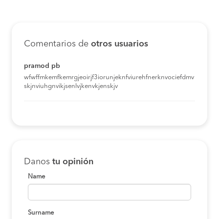
Comentarios de
otros usuarios
pramod pb
wfwffmkemfkemrgjeoirjf3iorunjeknfviurehfnerknvociefdmv
skjnviuhgnvikjsenlvjkenvkjenskjv
Danos
tu opinión
Name
Surname