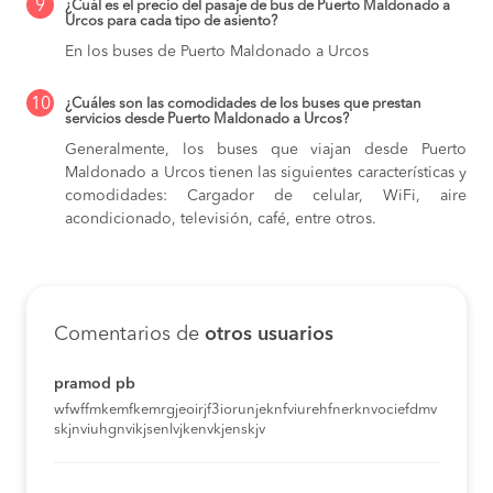
9
¿Cuál es el precio del pasaje de bus de Puerto Maldonado a
Urcos para cada tipo de asiento?
En los buses de Puerto Maldonado a Urcos
10
¿Cuáles son las comodidades de los buses que prestan
servicios desde Puerto Maldonado a Urcos?
Generalmente, los buses que viajan desde Puerto
Maldonado a Urcos tienen las siguientes características y
comodidades: Cargador de celular, WiFi, aire
acondicionado, televisión, café, entre otros.
Comentarios de
otros usuarios
pramod pb
wfwffmkemfkemrgjeoirjf3iorunjeknfviurehfnerknvociefdmv
skjnviuhgnvikjsenlvjkenvkjenskjv