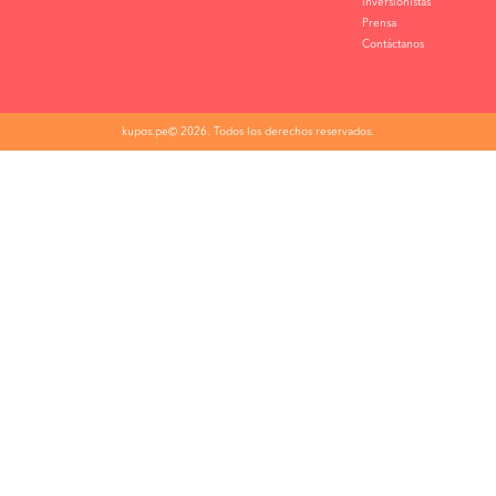
inversionistas
Prensa
Contáctanos
kupos.pe© 2026. Todos los derechos reservados.