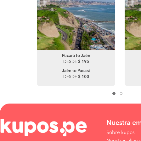
cho
Pedro Ruiz to Tarapoto
Pucará to Jaén
0
DESDE
DESDE
$ 195
$ 130
ará
Jaén to Pucará
0
DESDE
$ 100
Nuestra e
Sobre kupos
Nuestras alianz