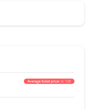
Average ticket price:
S/ 130