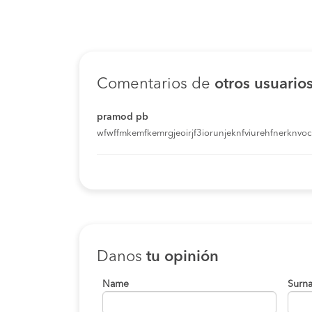
Comentarios de
otros usuario
pramod pb
wfwffmkemfkemrgjeoirjf3iorunjeknfviurehfnerknvoci
Danos
tu opinión
Name
Surn