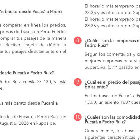
El horario más temprano par
s barato desde Pucará a Pedro
23:35 y es ofrecido por Su
El horario más temprano par
e comparar en línea los precios,
23:35 y es ofrecido por Su
mpresas de buses en Peru. Puedes
comprar tus pasajes de la manera
8
¿Cuáles son las empresas m
do efectivo, tarjeta de débito o
Pedro Ruiz?
r tus pasajes directamente en el
Según los comentarios y ca
mejores empresas para via
SuperCiva, (3.1* basado en 
desde Pucará a Pedro Ruiz?
edro Ruiz cuesta S/ 130, y está
9
¿Cuál es el precio del pasa
de asiento?
e.
En los buses de Pucará a 
130.0,
un asiento 160? cues
us más barato desde Pucará a
to desde Pucará a Pedro Ruiz, en
10
¿Cuáles son las comodidade
Pucará a Pedro Ruiz?
a August 6, 2026 en kupos.pe.
Generalmente, los buses q
siguientes característica