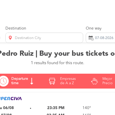
Destination
One way
Destination City
Pedro Ruiz | Buy your bus tickets 
1 results found for this route.
Departure
Empresas
Mejor
time
de A a Z
Precio
u 06/08
23:35 PM
140°