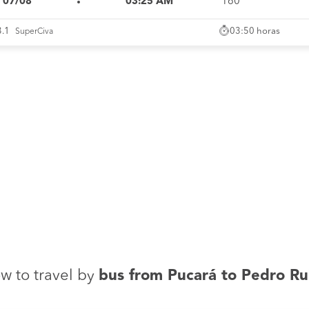
i 07/08
03:25 AM
160°
03:50 horas
3.1
SuperCiva
w to travel by
bus from Pucará to Pedro Ru