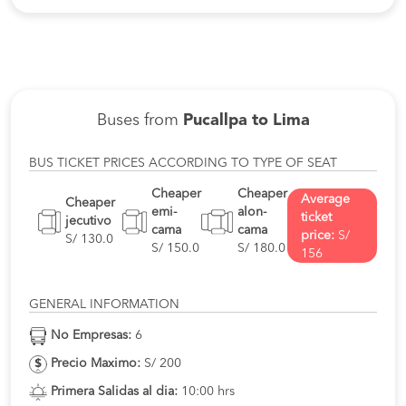
Buses from
Pucallpa to Lima
BUS TICKET PRICES ACCORDING TO TYPE OF SEAT
Cheaper
Cheaper
Average
Cheaper
emi-
alon-
ticket
jecutivo
cama
cama
price:
S/
S/ 130.0
S/ 150.0
S/ 180.0
156
GENERAL INFORMATION
No Empresas:
6
Precio Maximo:
S/ 200
Primera Salidas al dia:
10:00 hrs