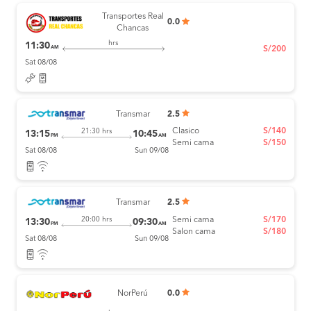
Transportes Real
0.0
Chancas
hrs
11:30
AM
S/200
Sat 08/08
Transmar
2.5
Clasico
S/140
21:30 hrs
13:15
10:45
PM
AM
Semi cama
S/150
Sat 08/08
Sun 09/08
Transmar
2.5
Semi cama
S/170
20:00 hrs
13:30
09:30
PM
AM
Salon cama
S/180
Sat 08/08
Sun 09/08
NorPerú
0.0