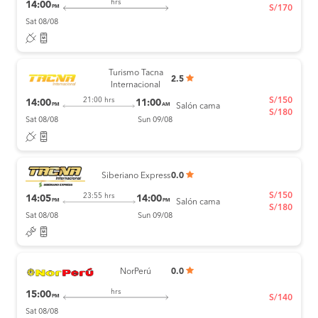
hrs
14:00
PM
S/170
Sat 08/08
Turismo Tacna
2.5
Internacional
S/150
21:00 hrs
14:00
11:00
PM
AM
Salón cama
S/180
Sat 08/08
Sun 09/08
Siberiano Express
0.0
S/150
23:55 hrs
14:05
14:00
PM
PM
Salón cama
S/180
Sat 08/08
Sun 09/08
NorPerú
0.0
hrs
15:00
PM
S/140
Sat 08/08