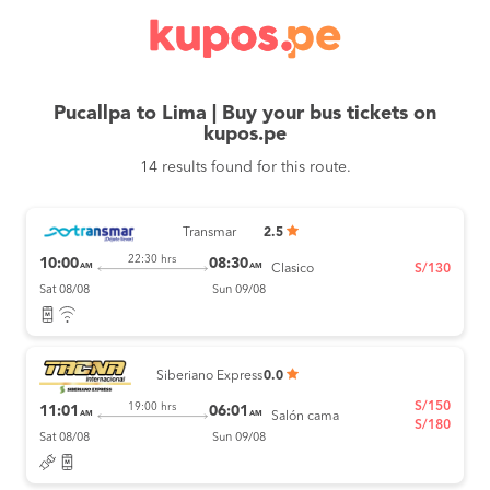
Pucallpa to Lima | Buy your bus tickets on
kupos.pe
14 results found for this route.
Transmar
2.5
22:30 hrs
10:00
08:30
AM
AM
Clasico
S/130
Sat 08/08
Sun 09/08
Siberiano Express
0.0
S/150
19:00 hrs
11:01
06:01
AM
AM
Salón cama
S/180
Sat 08/08
Sun 09/08