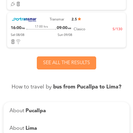
Transmar
2.5
17:00 hrs
16:00
09:00
PM
AM
Clasico
S/130
Sat 08/08
Sun 09/08
SEE ALL THE RESULTS
How to travel by
bus from Pucallpa to Lima?
About
Pucallpa
About
Lima