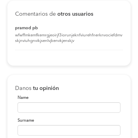
Comentarios de
otros usuarios
pramod pb
wfwffmkemfkemrgjeoirjf3iorunjeknfviurehfnerknvociefdmv
skjnviuhgnvikjsenlvjkenvkjenskjv
Danos
tu opinión
Name
Surname