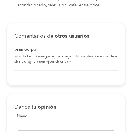
acondicionado, televisión, café, entre otros.
Comentarios de
otros usuarios
pramod pb
wfwffmkemfkemrgjeoirjf3iorunjeknfviurehfnerknvociefdmv
skjnviuhgnvikjsenlvjkenvkjenskjv
Danos
tu opinión
Name