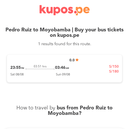
Pedro Ruiz to Moyobamba | Buy your bus tickets
on kupos.pe
1 results found for this route.
0.0
S/150
03:51 hrs
23:55
03:46
PM
AM
S/180
Sat 08/08
Sun 09/08
How to travel by
bus from Pedro Ruiz to
Moyobamba?