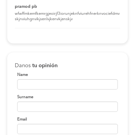
pramod pb
wfwffmkemfkemrgjeoirjf3iorunjeknfviurehfnerknvociefdmv
skjnviuhgnvikjsenlvjkenvkjenskjv
Danos
tu opinión
Name
Surname
Email