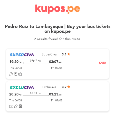
Pedro Ruiz to Lambayeque | Buy your bus tickets
on kupos.pe
2 results found for this route.
SuperCiva
3.1
07:47 hrs
19:20
03:07
PM
AM
S/80
Thu 06/08
Fri 07/08
ExcluCiva
3.7
07:03 hrs
20:20
03:23
PM
AM
Thu 06/08
Fri 07/08