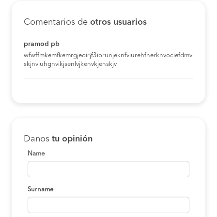
Comentarios de
otros usuarios
pramod pb
wfwffmkemfkemrgjeoirjf3iorunjeknfviurehfnerknvociefdmv
skjnviuhgnvikjsenlvjkenvkjenskjv
Danos
tu opinión
Name
Surname