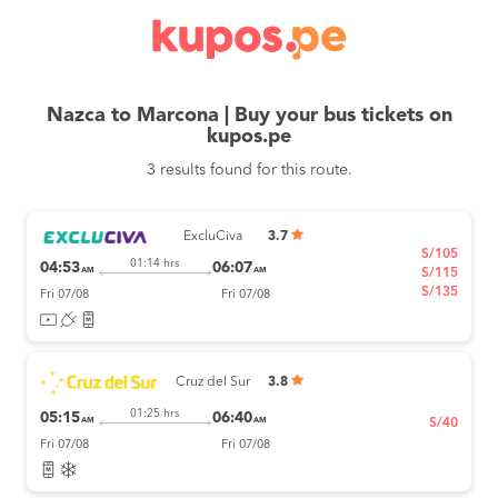
Nazca to Marcona | Buy your bus tickets on
kupos.pe
3 results found for this route.
ExcluCiva
3.7
S/105
01:14 hrs
04:53
06:07
AM
AM
S/115
S/135
Fri 07/08
Fri 07/08
Cruz del Sur
3.8
01:25 hrs
05:15
06:40
AM
AM
S/40
Fri 07/08
Fri 07/08