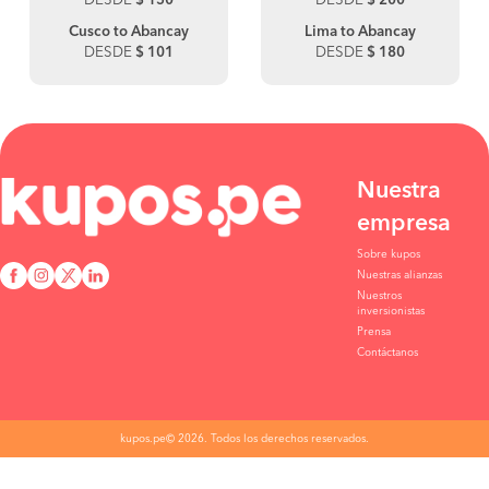
DESDE
$ 150
DESDE
$ 200
Cusco to Abancay
Lima to Abancay
DESDE
$ 101
DESDE
$ 180
Nuestra
empresa
Sobre kupos
Nuestras alianzas
Nuestros
inversionistas
Prensa
Contáctanos
kupos.pe© 2026. Todos los derechos reservados.