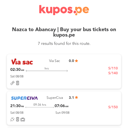
Nazca to Abancay | Buy your bus tickets on
kupos.pe
7 results found for this route.
Via Sac
0.0
S/110
hrs
02:30
AM
S/140
Sat 08/08
SuperCiva
3.1
09:36 hrs
21:30
07:06
PM
AM
S/150
Sat 08/08
Sun 09/08