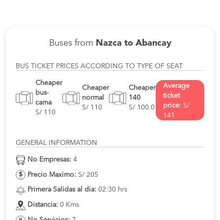
Buses from
Nazca to Abancay
BUS TICKET PRICES ACCORDING TO TYPE OF SEAT
Cheaper
Average
Cheaper
Cheaper
bus-
ticket
normal
140
cama
price:
S/
S/ 110
S/ 100.0
S/ 110
141
GENERAL INFORMATION
No Empresas:
4
Precio Maximo:
S/ 205
Primera Salidas al dia:
02:30 hrs
Distancia:
0 Kms
No Servicios:
7