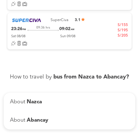
SuperCiva
3.1
S/155
09:36 hrs
23:26
09:02
PM
AM
S/195
S/205
Sat 08/08
Sun 09/08
How to travel by
bus from Nazca to Abancay?
About
Nazca
About
Abancay