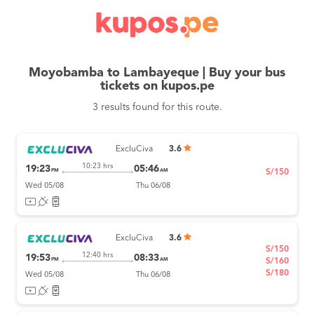
Moyobamba to Lambayeque | Buy your bus
tickets on kupos.pe
3 results found for this route.
ExcluCiva
3.6
10:23 hrs
19:23
05:46
PM
AM
S/150
Wed 05/08
Thu 06/08
ExcluCiva
3.6
S/150
12:40 hrs
19:53
08:33
PM
AM
S/160
S/180
Wed 05/08
Thu 06/08