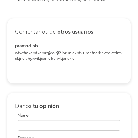
Comentarios de
otros usuarios
pramod pb
wfwffmkemfkemrgjeoirjf3iorunjeknfviurehfnerknvociefdmv
skjnviuhgnvikjsenlvjkenvkjenskjv
Danos
tu opinión
Name