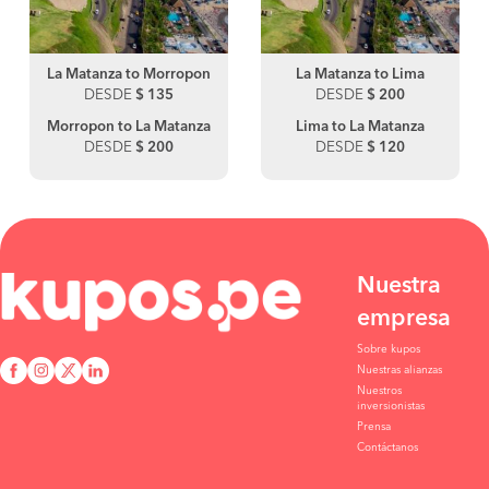
La Matanza to Morropon
La Matanza to Lima
DESDE
$ 135
DESDE
$ 200
Morropon to La Matanza
Lima to La Matanza
DESDE
$ 200
DESDE
$ 120
Nuestra
empresa
Sobre kupos
Nuestras alianzas
Nuestros
inversionistas
Prensa
Contáctanos