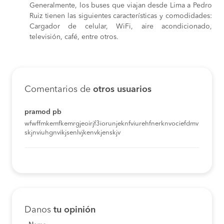
Generalmente, los buses que viajan desde Lima a Pedro
Ruiz tienen las siguientes características y comodidades:
Cargador de celular, WiFi, aire acondicionado,
televisión, café, entre otros.
Comentarios de
otros usuarios
pramod pb
wfwffmkemfkemrgjeoirjf3iorunjeknfviurehfnerknvociefdmv
skjnviuhgnvikjsenlvjkenvkjenskjv
Danos
tu opinión