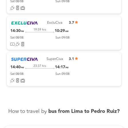
Sat 08/08
Sun 09/08
ExcluCiva
3.7
19:59 hrs
14:30
10:29
PM
AM
Sat 08/08
Sun 09/08
SuperCiva
3.1
23:37 hrs
14:40
14:17
PM
PM
Sat 08/08
Sun 09/08
How to travel by
bus from Lima to Pedro Ruiz?