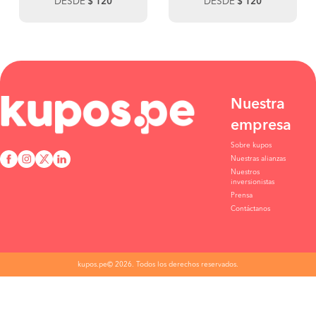
DESDE
$ 120
DESDE
$ 120
Nuestra
empresa
Sobre kupos
Nuestras alianzas
Nuestros
inversionistas
Prensa
Contáctanos
kupos.pe© 2026. Todos los derechos reservados.