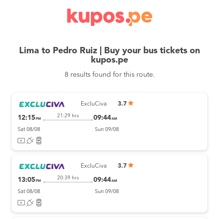
Lima to Pedro Ruiz | Buy your bus tickets on
kupos.pe
8 results found for this route.
ExcluCiva
3.7
21:29 hrs
12:15
09:44
PM
AM
Sat 08/08
Sun 09/08
ExcluCiva
3.7
20:39 hrs
13:05
09:44
PM
AM
Sat 08/08
Sun 09/08