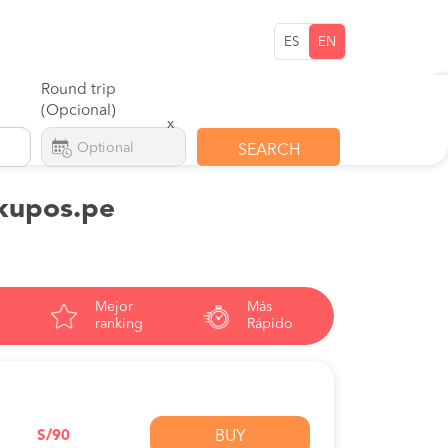
ES
EN
Round trip
(Opcional)
x
SEARCH
 kupos.pe
Mejor
Más
ranking
Rápido
S/90
BUY