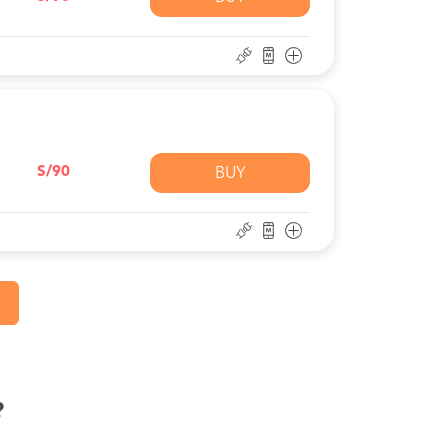
S/90
BUY
?