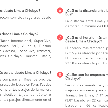
6
os desde Lima a Chiclayo?
¿Cuál es la distancia entre 
bus?
ecen servicios regulares desde
La distancia entre Lima y
demorar un mínimo de 00 h
s desde Lima a Chiclayo?
7
¿Cuál es el horario más tem
Tacna Internacional, SuperCiva,
desde Lima a Chiclayo?
Ronco Perú, Allinbus, Turismo
El horario más temprano p
mo Cavassa, EconoCiva, Transmar,
06:15 y es ofrecido por Tra
rtes Chiclayo, Turismo Titanic,
El horario más temprano p
23:10 y es ofrecido por Tur
ás barato desde Lima a Chiclayo?
8
¿Cuáles son las empresas m
Chiclayo?
e comparar en línea los precios,
mpresas de buses en Peru. Puedes
Según los comentarios y ca
comprar tus pasajes de la manera
mejores empresas para vi
do efectivo, tarjeta de débito o
Transportes Línea, (4.1* b
r tus pasajes directamente en el
(3.8* basado en 22 califica
basado en 66 calificaci