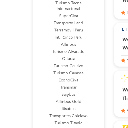
We
Turismo Tacna
Internacional
SuperCiva
Transporte Land
Terramovil Perú
Int. Ronco Perú
We
Allinbus
We
Turismo Alvarado
Oltursa
Turismo Cautivo
Turismo Cavassa
EconoCiva
Transmar
We
Sajybus
Th
Allinbus Gold
Ittsabus
Transportes Chiclayo
Turismo Titanic