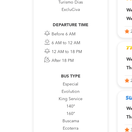
Turismo Dias
ExcluCiva
We
We
DEPARTURE TIME
Before 6 AM
6 AM to 12 AM
12 AM to 18 PM
We
After 18 PM
Th
BUS TYPE
Especial
Evolution
King Service
140°
We
160°
Th
Buscama
Ecoterra