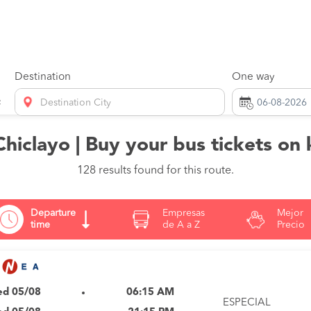
Destination
One way
Destination City
Chiclayo | Buy your bus tickets on
128 results found for this route.
Departure
Empresas
Mejor
time
de A a Z
Precio
d 05/08
06:15 AM
ESPECIAL