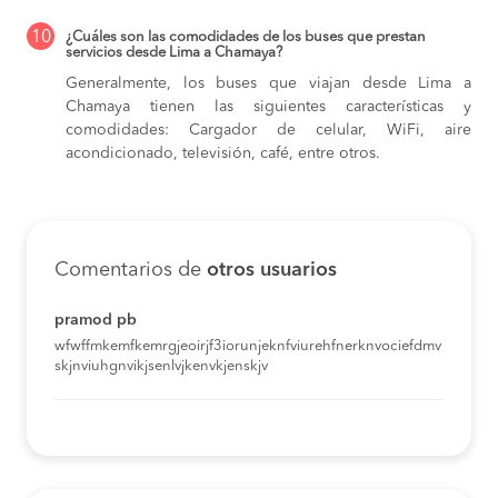
10
¿Cuáles son las comodidades de los buses que prestan
servicios desde Lima a Chamaya?
Generalmente, los buses que viajan desde Lima a
Chamaya tienen las siguientes características y
comodidades: Cargador de celular, WiFi, aire
acondicionado, televisión, café, entre otros.
Comentarios de
otros usuarios
pramod pb
wfwffmkemfkemrgjeoirjf3iorunjeknfviurehfnerknvociefdmv
skjnviuhgnvikjsenlvjkenvkjenskjv