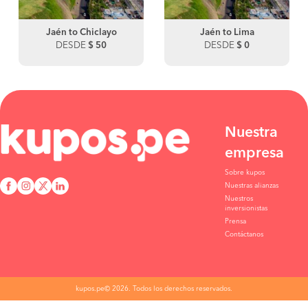
Jaén to Chiclayo
Jaén to Lima
DESDE
$ 50
DESDE
$ 0
Nuestra
empresa
Sobre kupos
Nuestras alianzas
Nuestros
inversionistas
Prensa
Contáctanos
kupos.pe© 2026. Todos los derechos reservados.