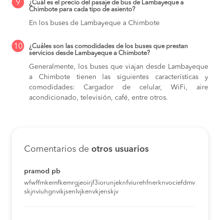
9
¿Cuál es el precio del pasaje de bus de Lambayeque a
Chimbote para cada tipo de asiento?
En los buses de Lambayeque a Chimbote
10
¿Cuáles son las comodidades de los buses que prestan
servicios desde Lambayeque a Chimbote?
Generalmente, los buses que viajan desde Lambayeque
a Chimbote tienen las siguientes características y
comodidades: Cargador de celular, WiFi, aire
acondicionado, televisión, café, entre otros.
Comentarios de
otros usuarios
pramod pb
wfwffmkemfkemrgjeoirjf3iorunjeknfviurehfnerknvociefdmv
skjnviuhgnvikjsenlvjkenvkjenskjv