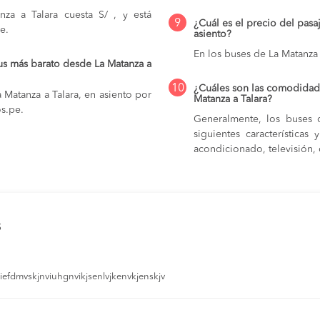
za a Talara cuesta S/ , y está
9
¿Cuál es el precio del pasa
e.
asiento?
En los buses de La Matanza 
us más barato desde La Matanza a
10
¿Cuáles son las comodidade
 Matanza a Talara, en asiento por
Matanza a Talara?
os.pe.
Generalmente, los buses q
siguientes característica
acondicionado, televisión, c
s
efdmvskjnviuhgnvikjsenlvjkenvkjenskjv