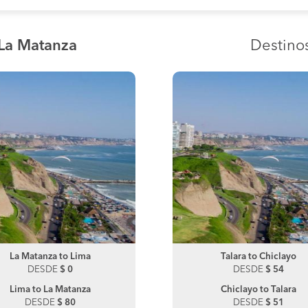
 La Matanza
Destino
La Matanza to Lima
Talara to Piura
La Matanza to Piura
Talara to Chiclayo
DESDE
DESDE
$ 0
$ 280
DESDE
DESDE
$ 180
$ 54
Lima to La Matanza
Piura to Talara
Piura to La Matanza
Chiclayo to Talara
DESDE
DESDE
$ 80
$ 120
DESDE
DESDE
$ 100
$ 51