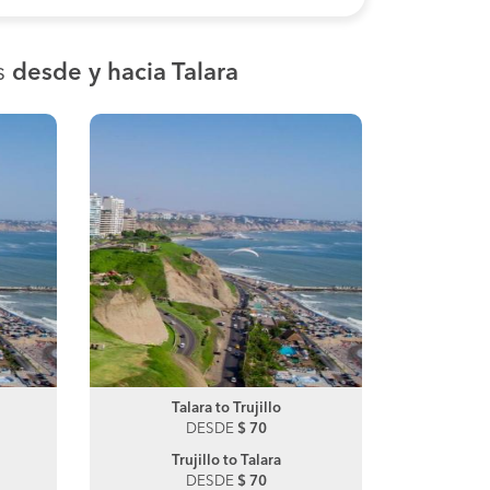
s
desde y hacia Talara
La Matanza to Morropon
Talara to Trujillo
La Mat
T
DESDE
DESDE
$ 100
$ 70
DE
Morropon to La Matanza
Trujillo to Talara
Lima t
P
DESDE
DESDE
$ 140
$ 70
DE