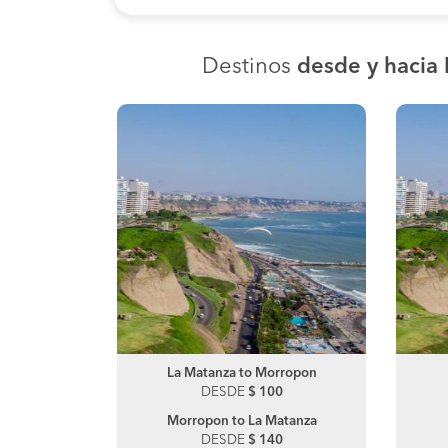
Destinos
desde y hacia
iura
La Matanza to Morropon
Talara to Trujillo
0
DESDE
DESDE
$ 100
$ 70
anza
Morropon to La Matanza
Trujillo to Talara
0
DESDE
DESDE
$ 140
$ 70