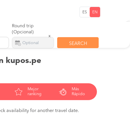
ES
EN
Round trip
(Opcional)
x
SEARCH
on kupos.pe
Mejor
Más
ranking
Rápido
ck availability for another travel date.