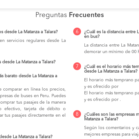
Preguntas
Frecuentes
6
s desde La Matanza a Talara?
¿Cuál es la distancia entre 
en bus?
n servicios regulares desde La
La distancia entre La Mata
demorar un mínimo de 00 h
 desde La Matanza a Talara?
7
¿Cuál es el horario más tem
desde La Matanza a Talara?
s barato desde La Matanza a
El horario más temprano par
y es ofrecido por
e comparar en línea los precios,
El horario más temprano par
mpresas de buses en Peru. Puedes
y es ofrecido por .
comprar tus pasajes de la manera
do efectivo, tarjeta de débito o
8
¿Cuáles son las empresas m
r tus pasajes directamente en el
Matanza a Talara?
Según los comentarios y ca
mejores empresas para viaj
desde La Matanza a Talara?