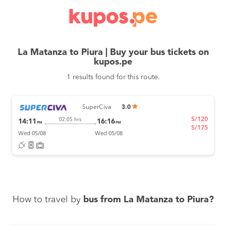
La Matanza to Piura | Buy your bus tickets on
kupos.pe
1 results found for this route.
SuperCiva
3.0
S/120
02:05 hrs
14:11
16:16
PM
PM
S/175
Wed 05/08
Wed 05/08
How to travel by
bus from La Matanza to Piura?