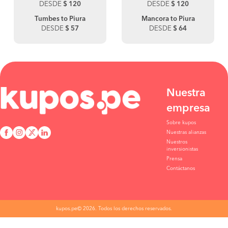
DESDE
$ 120
DESDE
$ 120
Tumbes to Piura
Mancora to Piura
DESDE
$ 57
DESDE
$ 64
Nuestra
empresa
Sobre kupos
Nuestras alianzas
Nuestros
inversionistas
Prensa
Contáctanos
kupos.pe© 2026. Todos los derechos reservados.