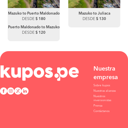
Mazuko to Puerto Maldonado
Mazuko to Juliaca
DESDE
$ 180
DESDE
$ 130
Puerto Maldonado to Mazuko
DESDE
$ 120
Nuestra
empresa
Sobre kupos
Nuestras alianzas
Nuestros
inversionistas
Prensa
Contáctanos