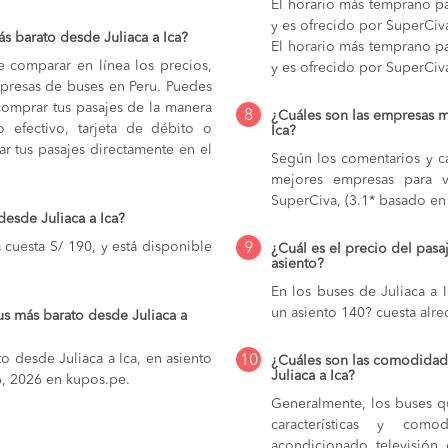
El horario más temprano par
y es ofrecido por SuperCiv
s barato desde Juliaca a Ica?
El horario más temprano par
e comparar en línea los precios,
y es ofrecido por SuperCiv
mpresas de buses en Peru. Puedes
comprar tus pasajes de la manera
8
¿Cuáles son las empresas m
do efectivo, tarjeta de débito o
Ica?
r tus pasajes directamente en el
Según los comentarios y ca
mejores empresas para v
SuperCiva, (3.1* basado en 
desde Juliaca a Ica?
 cuesta S/ 190, y está disponible
9
¿Cuál es el precio del pasa
asiento?
En los buses de Juliaca a 
un asiento 140? cuesta alre
us más barato desde Juliaca a
o desde Juliaca a Ica, en asiento
10
¿Cuáles son las comodidade
Juliaca a Ica?
 6, 2026 en kupos.pe.
Generalmente, los buses qu
características y com
acondicionado, televisión, c