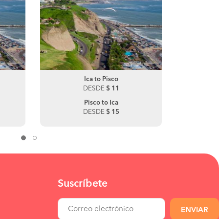
Juliaca to Arequipa
Ica to Pisco
Julia
DESDE
DESDE
$ 40
$ 11
DE
Arequipa to Juliaca
Pisco to Ica
Puno 
DESDE
DESDE
$ 104
$ 15
DE
Suscríbete
ENVIAR