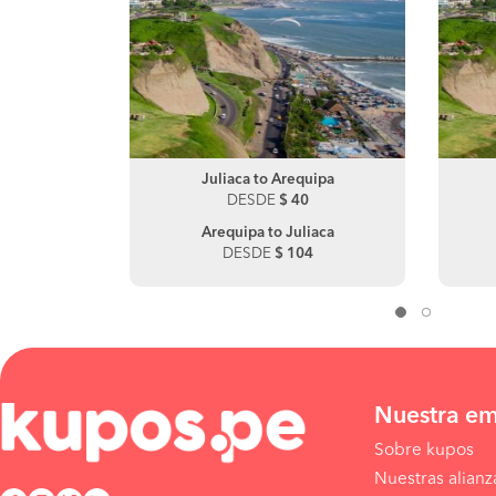
ani
Juliaca to Arequipa
Ica to Pisco
0
DESDE
DESDE
$ 40
$ 11
Arequipa to Juliaca
Pisco to Ica
DESDE
DESDE
$ 104
$ 15
Nuestra e
Sobre kupos
Nuestras alianz