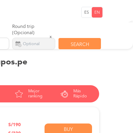
ES
EN
Round trip
(Opcional)
x
SEARCH
kupos.pe
Mejor
Más
ranking
Rápido
S/190
BUY