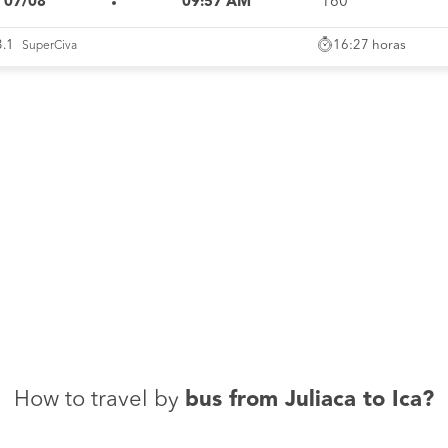
i 07/08
09:57 AM
160°
16:27 horas
3.1
SuperCiva
How to travel by
bus from Juliaca to Ica?