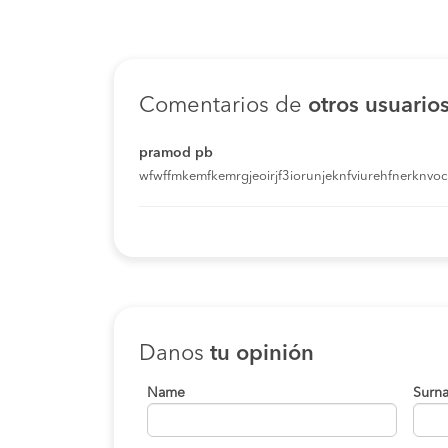
Comentarios de
otros usuario
pramod pb
wfwffmkemfkemrgjeoirjf3iorunjeknfviurehfnerknvoci
Danos
tu opinión
Name
Surn