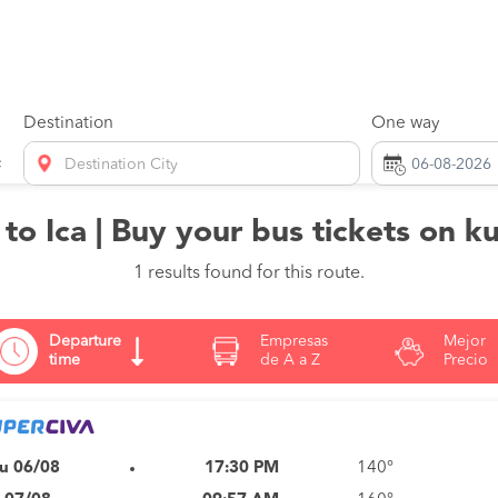
Destination
One way
Destination City
 to Ica | Buy your bus tickets on 
1 results found for this route.
Departure
Empresas
Mejor
time
de A a Z
Precio
u 06/08
17:30 PM
140°