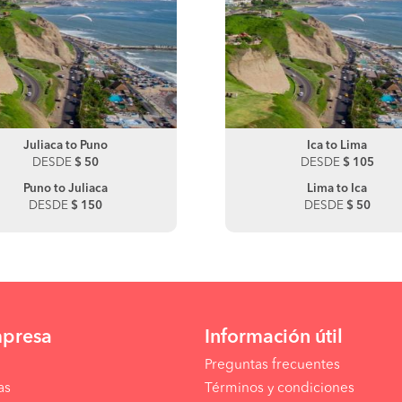
Juliaca to Puno
Ica to Paracas
Juliaca to Sicuani
Ica to Lima
DESDE
DESDE
$ 50
$ 30
DESDE
DESDE
$ 100
$ 105
Puno to Juliaca
Paracas to Ica
Lima to Ica
DESDE
DESDE
$ 150
$ 20
DESDE
$ 50
mpresa
Información útil
Preguntas frecuentes
as
Términos y condiciones