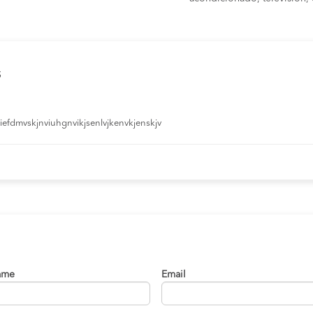
s
efdmvskjnviuhgnvikjsenlvjkenvkjenskjv
ame
Email