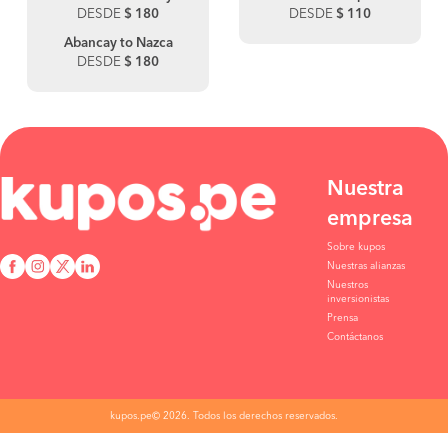
DESDE
$ 180
DESDE
$ 110
Abancay to Nazca
DESDE
$ 180
Nuestra
empresa
Sobre kupos
Nuestras alianzas
Nuestros
inversionistas
Prensa
Contáctanos
kupos.pe© 2026. Todos los derechos reservados.