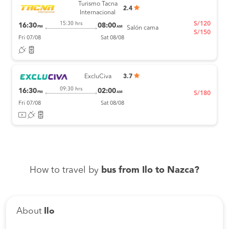
Turismo Tacna
2.4
Internacional
S/120
15:30 hrs
16:30
08:00
PM
AM
Salón cama
S/150
Fri 07/08
Sat 08/08
ExcluCiva
3.7
09:30 hrs
16:30
02:00
PM
AM
S/180
Fri 07/08
Sat 08/08
How to travel by
bus from Ilo to Nazca?
About
Ilo