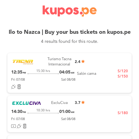
Ilo to Nazca | Buy your bus tickets on kupos.pe
4 results found for this route.
Turismo Tacna
2.4
Internacional
S/120
15:30 hrs
12:35
04:05
PM
AM
Salón cama
S/150
Fri 07/08
Sat 08/08
ExcluCiva
3.7
10:30 hrs
14:30
01:00
PM
AM
S/180
Fri 07/08
Sat 08/08