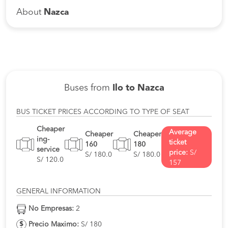
About
Nazca
Buses from
Ilo to Nazca
BUS TICKET PRICES ACCORDING TO TYPE OF SEAT
Cheaper
Average
Cheaper
Cheaper
ing-
ticket
160
180
service
price:
S/
S/ 180.0
S/ 180.0
S/ 120.0
157
GENERAL INFORMATION
No Empresas:
2
Precio Maximo:
S/ 180