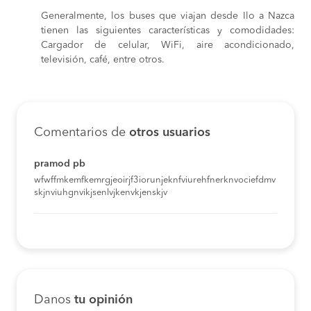
Generalmente, los buses que viajan desde Ilo a Nazca
tienen las siguientes características y comodidades:
Cargador de celular, WiFi, aire acondicionado,
televisión, café, entre otros.
Comentarios de
otros usuarios
pramod pb
wfwffmkemfkemrgjeoirjf3iorunjeknfviurehfnerknvociefdmv
skjnviuhgnvikjsenlvjkenvkjenskjv
Danos
tu opinión