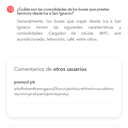
10
¿Cuáles son las comodidades de los buses que prestan
servicios desde Ica a San Ignacio?
Generalmente, los buses que viajan desde Ica a San
Ignacio tienen las siguientes características y
comodidades: Cargador de celular, WiFi, aire
acondicionado, televisión, café, entre otros.
Comentarios de
otros usuarios
pramod pb
wfwffmkemfkemrgjeoirjf3iorunjeknfviurehfnerknvociefdmv
skjnviuhgnvikjsenlvjkenvkjenskjv