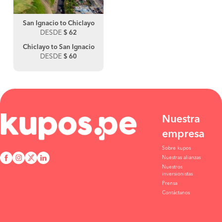
San Ignacio to Chiclayo
DESDE
$ 62
Chiclayo to San Ignacio
DESDE
$ 60
Nuestra
empresa
Sobre kupos
Nuestras alianzas
Nuestros
inversionistas
Prensa
Contáctanos