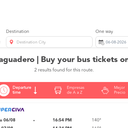
Destination
One way
Destination City
saguadero | Buy your bus tickets o
2 results found for this route.
Departure
Empresas
Mejor
time
de A a Z
Precio
u 06/08
16:54 PM
140°