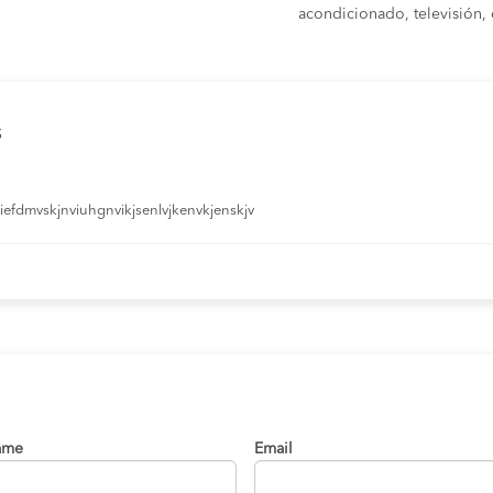
acondicionado, televisión, c
s
efdmvskjnviuhgnvikjsenlvjkenvkjenskjv
ame
Email