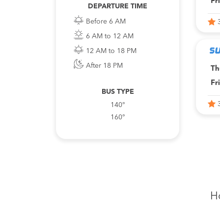
Fr
DEPARTURE TIME
Before 6 AM
6 AM to 12 AM
12 AM to 18 PM
After 18 PM
Th
Fr
BUS TYPE
140°
160°
H