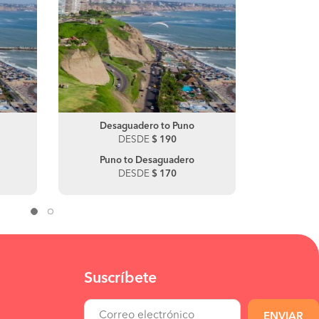
Desaguadero to Puno
Ica to Lima
Desag
Ica
DESDE
DESDE
$ 105
$ 190
DE
Puno to Desaguadero
Lima to Ica
Julia
Pis
DESDE
DESDE
$ 50
$ 170
DE
Suscríbete
ENVIAR