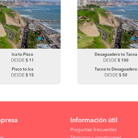
Desaguadero to Juliaca
Ica to Pisco
Desaguadero to Tacna
Ica to Paracas
DESDE
DESDE
$ 11
$ 190
DESDE
DESDE
$ 30
$ 100
Juliaca to Desaguadero
Pisco to Ica
Tacna to Desaguadero
Paracas to Ica
DESDE
DESDE
$ 15
$ 170
DESDE
DESDE
$ 20
$ 50
mpresa
Información útil
Preguntas frecuentes
as
Términos y condiciones