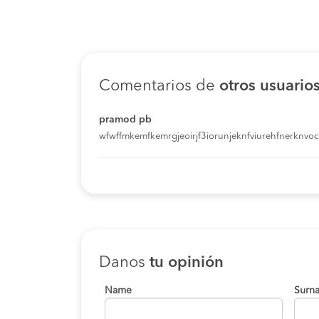
Comentarios de
otros usuario
pramod pb
wfwffmkemfkemrgjeoirjf3iorunjeknfviurehfnerknvoci
Danos
tu opinión
Name
Surn