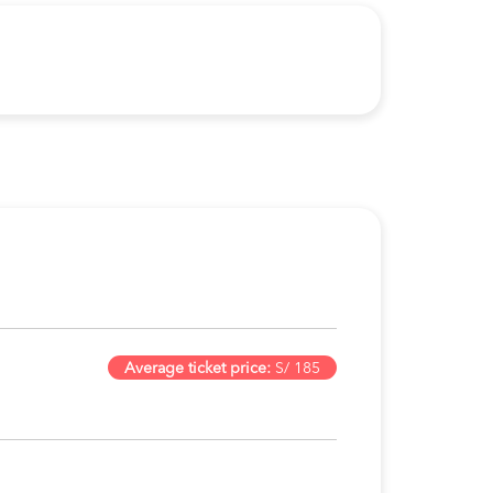
Average ticket price:
S/ 185