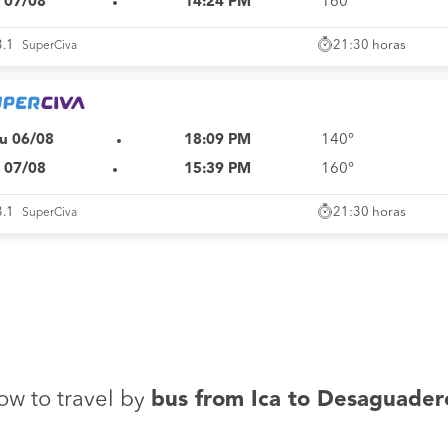
i 07/08
14:24 PM
160°
21:30 horas
3.1
SuperCiva
u 06/08
18:09 PM
140°
i 07/08
15:39 PM
160°
21:30 horas
3.1
SuperCiva
ow to travel by
bus from Ica to Desaguader