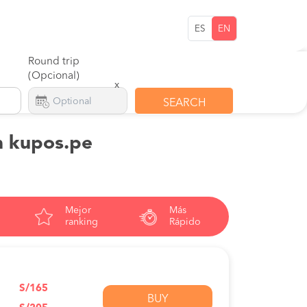
ES
EN
Round trip
(Opcional)
x
SEARCH
n kupos.pe
Mejor
Más
ranking
Rápido
S/165
BUY