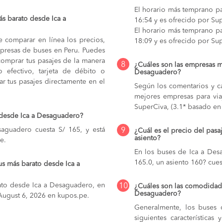
El horario más temprano pa
s barato desde Ica a
16:54 y es ofrecido por Su
El horario más temprano pa
e comparar en línea los precios,
18:09 y es ofrecido por Su
mpresas de buses en Peru. Puedes
comprar tus pasajes de la manera
8
¿Cuáles son las empresas m
do efectivo, tarjeta de débito o
Desaguadero?
r tus pasajes directamente en el
Según los comentarios y ca
mejores empresas para via
SuperCiva, (3.1* basado en 
 desde Ica a Desaguadero?
aguadero cuesta S/ 165, y está
9
¿Cuál es el precio del pas
asiento?
e.
En los buses de Ica a De
165.0,
un asiento 160? cues
us más barato desde Ica a
ato desde Ica a Desaguadero, en
10
¿Cuáles son las comodidade
Desaguadero?
a August 6, 2026 en kupos.pe.
Generalmente, los buses 
siguientes característica