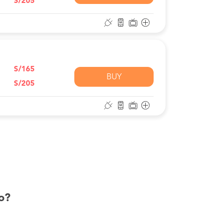
S/205
S/165
BUY
S/205
o?