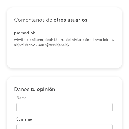
Comentarios de
otros usuarios
pramod pb
wfwffmkemfkemrgjeoirjf3iorunjeknfviurehfnerknvociefdmv
skjnviuhgnvikjsenlvjkenvkjenskjv
Danos
tu opinión
Name
Surname