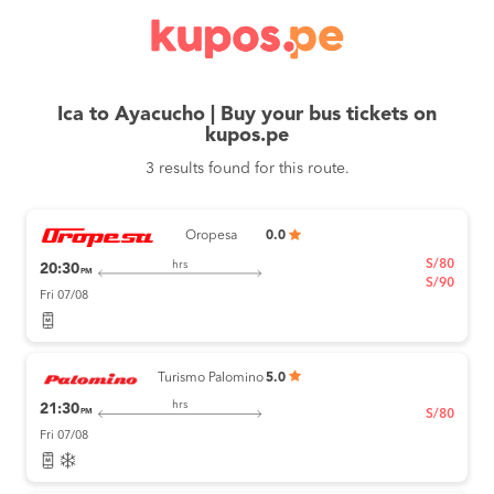
Ica to Ayacucho | Buy your bus tickets on
kupos.pe
3 results found for this route.
Oropesa
0.0
S/80
hrs
20:30
PM
S/90
Fri 07/08
Turismo Palomino
5.0
hrs
21:30
PM
S/80
Fri 07/08