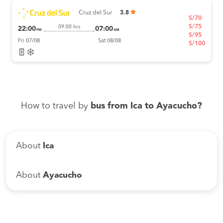
Cruz del Sur
3.8
S/70
S/75
09:00 hrs
22:00
07:00
PM
AM
S/95
Fri 07/08
Sat 08/08
S/100
How to travel by
bus from Ica to Ayacucho?
About
Ica
About
Ayacucho