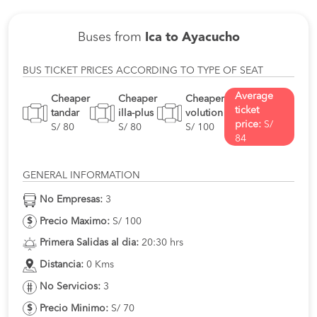
Buses from
Ica to Ayacucho
BUS TICKET PRICES ACCORDING TO TYPE OF SEAT
Average
Cheaper
Cheaper
Cheaper
ticket
tandar
illa-plus
volution
price:
S/
S/ 80
S/ 80
S/ 100
84
GENERAL INFORMATION
No Empresas:
3
Precio Maximo:
S/ 100
Primera Salidas al dia:
20:30 hrs
Distancia:
0 Kms
No Servicios:
3
Precio Minimo:
S/ 70