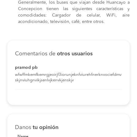
Generalmente, los buses que viajan desde Huancayo a
Concepcion tienen las siguientes características y
comodidades: Cargador de celular, WiFi, aire
acondicionado, televisión, café, entre otros.
Comentarios de
otros usuarios
pramod pb
wfwffmkemfkemrgjeoirjf3iorunjeknfviurehfnerknvociefdmv
skjnviuhgnvikjsenlvjkenvkjenskjv
Danos
tu opinión
Name