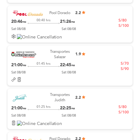
Pool Dorado
2.2
S/80
00:40 hrs
20:46
21:26
PM
PM
S/100
Sat 08/08
Sat 08/08
Transportes
1.9
Salazar
S/70
01:45 hrs
21:00
22:45
PM
PM
S/90
Sat 08/08
Sat 08/08
Transportes
2.2
Judith
S/80
01:25 hrs
21:00
22:25
PM
PM
S/100
Sat 08/08
Sat 08/08
Pool Dorado
2.2