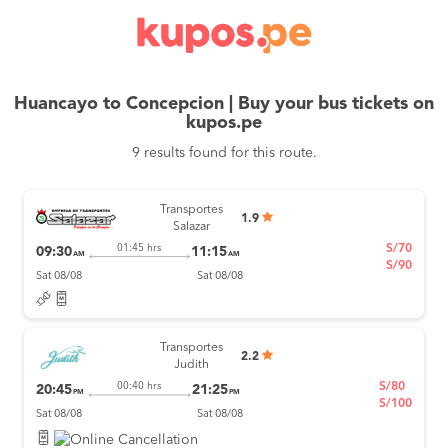
Huancayo to Concepcion | Buy your bus tickets on
kupos.pe
9 results found for this route.
Transportes
1.9
Salazar
S/70
01:45 hrs
09:30
11:15
AM
AM
S/90
Sat 08/08
Sat 08/08
Transportes
2.2
Judith
S/80
00:40 hrs
20:45
21:25
PM
PM
S/100
Sat 08/08
Sat 08/08