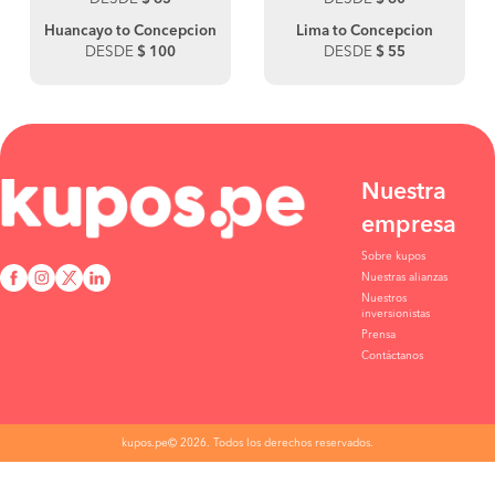
Huancayo to Concepcion
Lima to Concepcion
DESDE
$ 100
DESDE
$ 55
Nuestra
empresa
Sobre kupos
Nuestras alianzas
Nuestros
inversionistas
Prensa
Contáctanos
kupos.pe© 2026. Todos los derechos reservados.