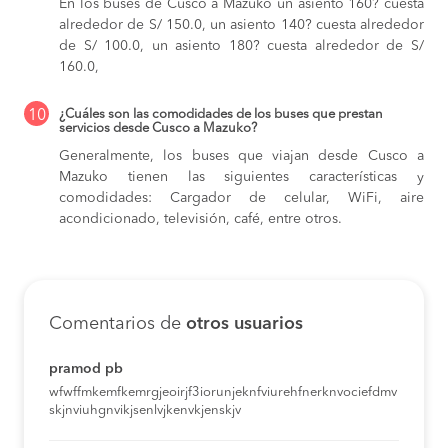
En los buses de Cusco a Mazuko
un asiento 160? cuesta
alrededor de S/ 150.0,
un asiento 140? cuesta alrededor
de S/ 100.0,
un asiento 180? cuesta alrededor de S/
160.0,
10
¿Cuáles son las comodidades de los buses que prestan
servicios desde Cusco a Mazuko?
Generalmente, los buses que viajan desde Cusco a
Mazuko tienen las siguientes características y
comodidades: Cargador de celular, WiFi, aire
acondicionado, televisión, café, entre otros.
Comentarios de
otros usuarios
pramod pb
wfwffmkemfkemrgjeoirjf3iorunjeknfviurehfnerknvociefdmv
skjnviuhgnvikjsenlvjkenvkjenskjv