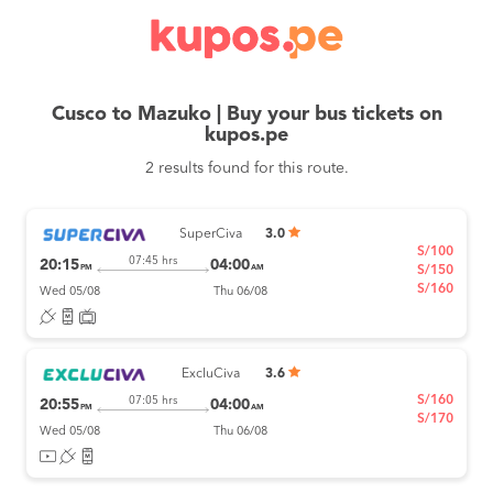
Cusco to Mazuko | Buy your bus tickets on
kupos.pe
2 results found for this route.
SuperCiva
3.0
S/100
07:45 hrs
20:15
04:00
PM
AM
S/150
S/160
Wed 05/08
Thu 06/08
ExcluCiva
3.6
S/160
07:05 hrs
20:55
04:00
PM
AM
S/170
Wed 05/08
Thu 06/08