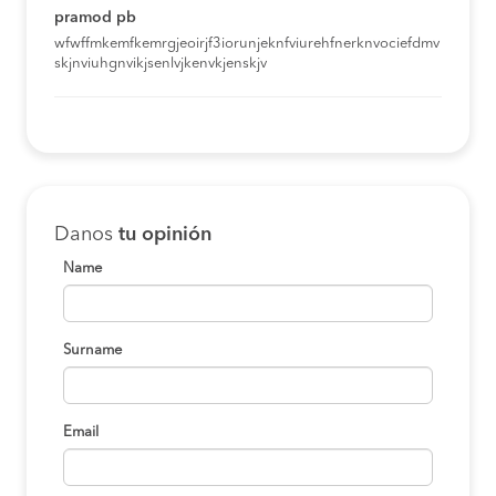
pramod pb
wfwffmkemfkemrgjeoirjf3iorunjeknfviurehfnerknvociefdmv
skjnviuhgnvikjsenlvjkenvkjenskjv
Danos
tu opinión
Name
Surname
Email