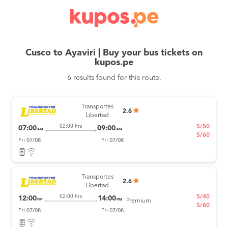
Cusco to Ayaviri | Buy your bus tickets on
kupos.pe
6 results found for this route.
Transportes
2.6
Libertad
S/50
02:00 hrs
07:00
09:00
AM
AM
S/60
Fri 07/08
Fri 07/08
Transportes
2.6
Libertad
S/40
02:00 hrs
12:00
14:00
PM
PM
Premium
S/60
Fri 07/08
Fri 07/08