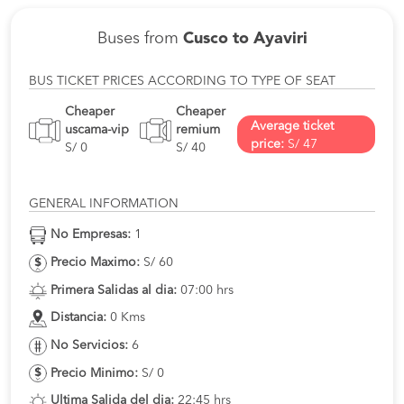
Buses from
Cusco to Ayaviri
BUS TICKET PRICES ACCORDING TO TYPE OF SEAT
Cheaper
Cheaper
Average ticket
uscama-vip
remium
price:
S/ 47
S/ 0
S/ 40
GENERAL INFORMATION
No Empresas:
1
Precio Maximo:
S/ 60
Primera Salidas al dia:
07:00 hrs
Distancia:
0 Kms
No Servicios:
6
Precio Minimo:
S/ 0
Ultima Salida del dia:
22:45 hrs