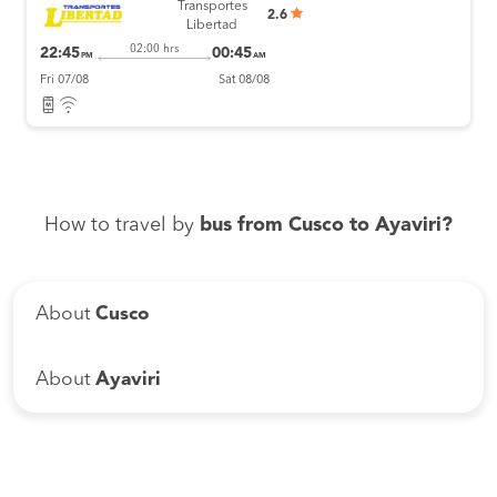
Transportes
2.6
Libertad
02:00 hrs
22:45
00:45
PM
AM
Fri 07/08
Sat 08/08
How to travel by
bus from Cusco to Ayaviri?
About
Cusco
About
Ayaviri