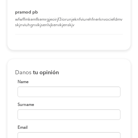
pramod pb
wfwffmkemfkemrgjeoirjf3iorunjeknfviurehfnerknvociefdmv
skjnviuhgnvikjsenlvjkenvkjenskjv
Danos
tu opinión
Name
Surname
Email