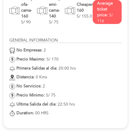
Average
ofa-
emi-
Cheaper
ticket
cama-
cama-
160
price:
S/
160
140
S/ 155.0
116
S/ 90
S/ 75
GENERAL INFORMATION
No Empresas:
2
Precio Maximo:
S/ 170
Primera Salidas al dia:
20:00 hrs
Distancia:
0 Kms
No Servicios:
2
Precio Minimo:
S/ 75
Ultima Salida del dia:
22:50 hrs
Duration:
00 HRS