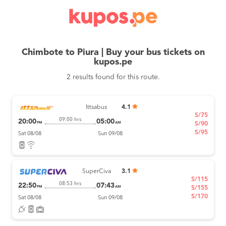
Chimbote to Piura | Buy your bus tickets on
kupos.pe
2 results found for this route.
Ittsabus
4.1
S/75
09:00 hrs
20:00
05:00
PM
AM
S/90
S/95
Sat 08/08
Sun 09/08
SuperCiva
3.1
S/115
08:53 hrs
22:50
07:43
PM
AM
S/155
S/170
Sat 08/08
Sun 09/08