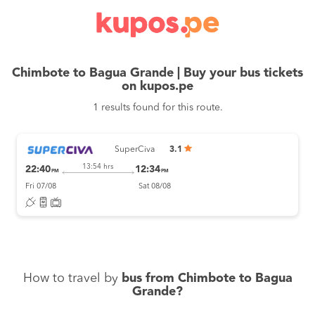
Chimbote to Bagua Grande | Buy your bus tickets
on kupos.pe
1 results found for this route.
SuperCiva
3.1
13:54 hrs
22:40
12:34
PM
PM
Fri 07/08
Sat 08/08
How to travel by
bus from Chimbote to Bagua
Grande?