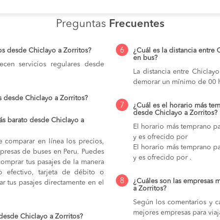
Preguntas
Frecuentes
6
s desde Chiclayo a Zorritos?
¿Cuál es la distancia entre 
en bus?
cen servicios regulares desde
La distancia entre Chiclay
demorar un mínimo de 00 h
 desde Chiclayo a Zorritos?
7
¿Cuál es el horario más tem
desde Chiclayo a Zorritos?
ás barato desde Chiclayo a
El horario más temprano par
y es ofrecido por
e comparar en línea los precios,
El horario más temprano par
mpresas de buses en Peru. Puedes
y es ofrecido por .
comprar tus pasajes de la manera
do efectivo, tarjeta de débito o
8
¿Cuáles son las empresas m
r tus pasajes directamente en el
a Zorritos?
Según los comentarios y ca
mejores empresas para viaj
desde Chiclayo a Zorritos?