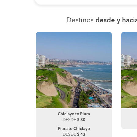
Destinos
desde y haci
ucanas
Chiclayo to Piura
Zorritos to Tumbes
0
DESDE
DESDE
$ 30
$ 150
Piura to Chiclayo
Tumbes to Zorritos
DESDE
DESDE
$ 43
$ 270