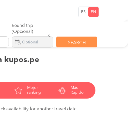
ES
EN
Round trip
(Opcional)
x
SEARCH
on kupos.pe
Mejor
Más
ranking
Rápido
ck availability for another travel date.