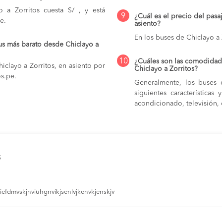
 a Zorritos cuesta S/ , y está
9
¿Cuál es el precio del pasa
e.
asiento?
En los buses de Chiclayo a 
us más barato desde Chiclayo a
10
¿Cuáles son las comodidade
iclayo a Zorritos, en asiento por
Chiclayo a Zorritos?
os.pe.
Generalmente, los buses q
siguientes característica
acondicionado, televisión, c
s
efdmvskjnviuhgnvikjsenlvjkenvkjenskjv