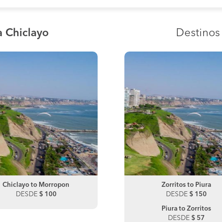
a Chiclayo
Destino
Chiclayo to Morropon
Zorritos to Lima
Chiclayo to Chulucanas
Zorritos to Piura
DESDE
DESDE
$ 100
$ 0
DESDE
DESDE
$ 100
$ 150
Lima to Zorritos
Piura to Zorritos
DESDE
$ 130
DESDE
$ 57