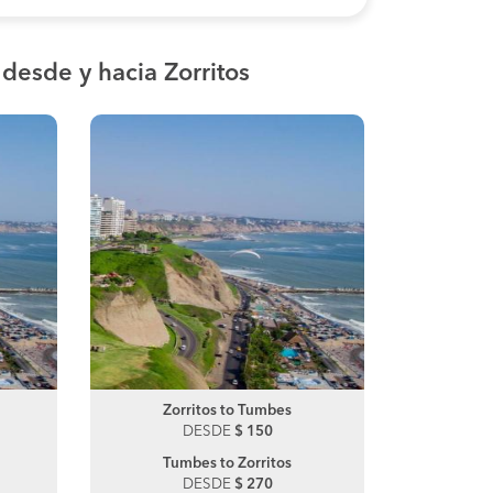
s
desde y hacia Zorritos
Chiclayo to Piura
Zorritos to Tumbes
Chiclayo
Z
DESDE
DESDE
$ 30
$ 150
DE
Piura to Chiclayo
Tumbes to Zorritos
L
DESDE
DESDE
$ 43
$ 270