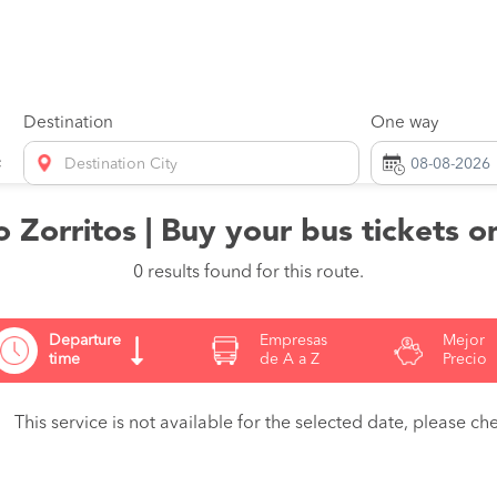
Destination
One way
Destination City
o Zorritos | Buy your bus tickets 
0 results found for this route.
Departure
Empresas
Mejor
time
de A a Z
Precio
This service is not available for the selected date, please che