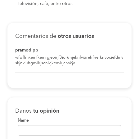
televisión, café, entre otros.
Comentarios de
otros usuarios
pramod pb
wfwffmkemfkemrgjeoirjf3iorunjeknfviurehfnerknvociefdmv
skjnviuhgnvikjsenlvjkenvkjenskjv
Danos
tu opinión
Name