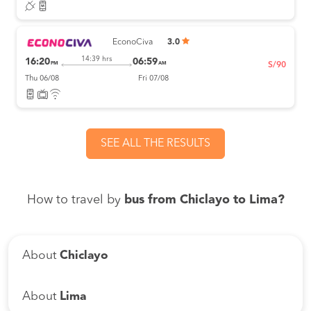
EconoCiva
3.0
14:39 hrs
16:20
06:59
PM
AM
S/90
Thu 06/08
Fri 07/08
SEE ALL THE RESULTS
How to travel by
bus from Chiclayo to Lima?
About
Chiclayo
About
Lima