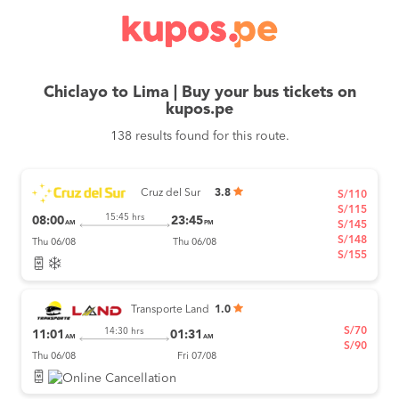
Chiclayo to Lima | Buy your bus tickets on
kupos.pe
138 results found for this route.
Cruz del Sur
3.8
S/110
S/115
15:45 hrs
08:00
23:45
AM
PM
S/145
S/148
Thu 06/08
Thu 06/08
S/155
Transporte Land
1.0
S/70
14:30 hrs
11:01
01:31
AM
AM
S/90
Thu 06/08
Fri 07/08