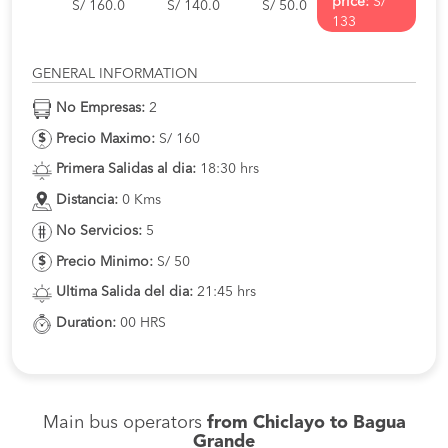
price:
S/
S/ 160.0
S/ 140.0
S/ 50.0
133
GENERAL INFORMATION
No Empresas:
2
Precio Maximo:
S/ 160
Primera Salidas al dia:
18:30 hrs
Distancia:
0 Kms
No Servicios:
5
Precio Minimo:
S/ 50
Ultima Salida del dia:
21:45 hrs
Duration:
00 HRS
Main bus operators
from Chiclayo to Bagua
Grande