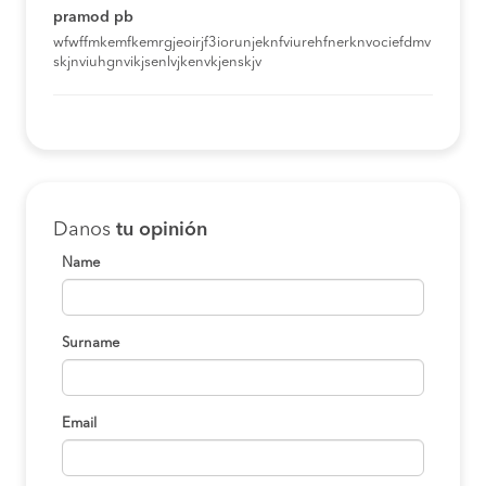
pramod pb
wfwffmkemfkemrgjeoirjf3iorunjeknfviurehfnerknvociefdmv
skjnviuhgnvikjsenlvjkenvkjenskjv
Danos
tu opinión
Name
Surname
Email