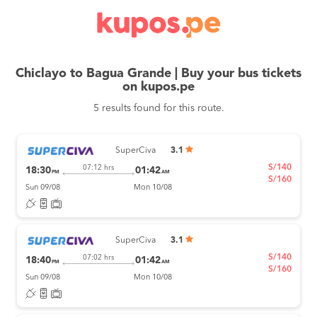
Chiclayo to Bagua Grande | Buy your bus tickets
on kupos.pe
5 results found for this route.
SuperCiva
3.1
S/140
07:12 hrs
18:30
01:42
PM
AM
S/160
Sun 09/08
Mon 10/08
SuperCiva
3.1
S/140
07:02 hrs
18:40
01:42
PM
AM
S/160
Sun 09/08
Mon 10/08