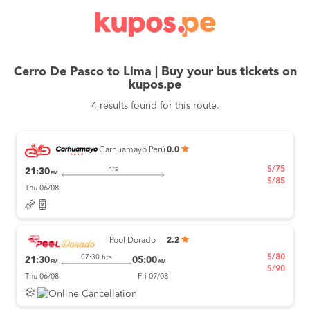
Cerro De Pasco to Lima | Buy your bus tickets on
kupos.pe
4 results found for this route.
Carhuamayo Perú
0.0
S/75
hrs
21:30
PM
S/85
Thu 06/08
Pool Dorado
2.2
S/80
07:30 hrs
21:30
05:00
PM
AM
S/90
Thu 06/08
Fri 07/08