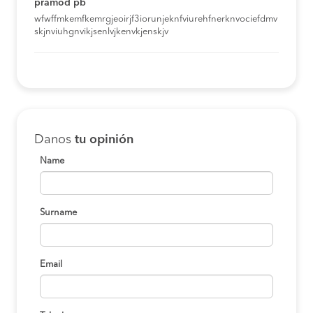
pramod pb
wfwffmkemfkemrgjeoirjf3iorunjeknfviurehfnerknvociefdmv
skjnviuhgnvikjsenlvjkenvkjenskjv
Danos
tu opinión
Name
Surname
Email