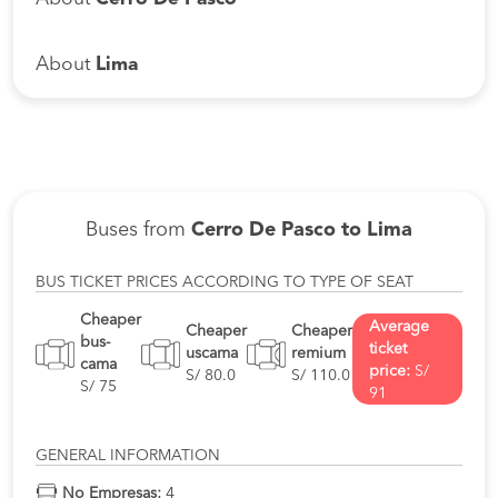
About
Lima
Buses from
Cerro De Pasco to Lima
BUS TICKET PRICES ACCORDING TO TYPE OF SEAT
Cheaper
Average
Cheaper
Cheaper
bus-
ticket
uscama
remium
cama
price:
S/
S/ 80.0
S/ 110.0
S/ 75
91
GENERAL INFORMATION
No Empresas:
4