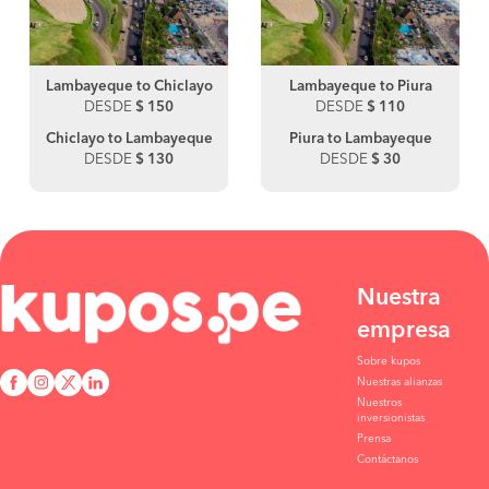
Lambayeque to Chiclayo
Lambayeque to Piura
DESDE
$ 150
DESDE
$ 110
Chiclayo to Lambayeque
Piura to Lambayeque
DESDE
$ 130
DESDE
$ 30
Nuestra
empresa
Sobre kupos
Nuestras alianzas
Nuestros
inversionistas
Prensa
Contáctanos