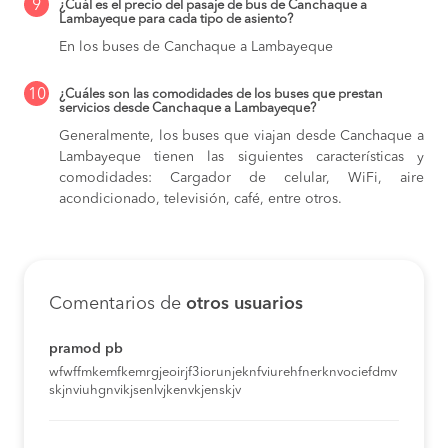
9
¿Cuál es el precio del pasaje de bus de Canchaque a
Lambayeque para cada tipo de asiento?
En los buses de Canchaque a Lambayeque
10
¿Cuáles son las comodidades de los buses que prestan
servicios desde Canchaque a Lambayeque?
Generalmente, los buses que viajan desde Canchaque a
Lambayeque tienen las siguientes características y
comodidades: Cargador de celular, WiFi, aire
acondicionado, televisión, café, entre otros.
Comentarios de
otros usuarios
pramod pb
wfwffmkemfkemrgjeoirjf3iorunjeknfviurehfnerknvociefdmv
skjnviuhgnvikjsenlvjkenvkjenskjv