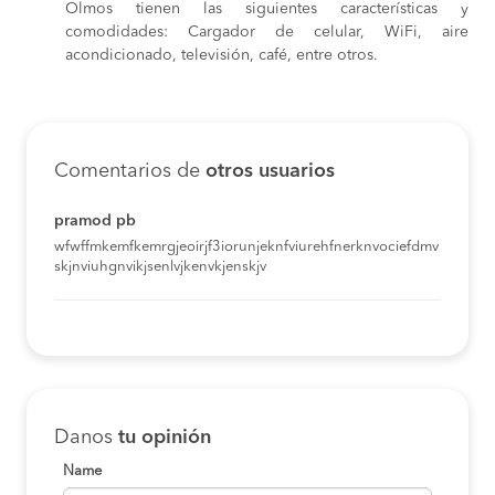
Olmos tienen las siguientes características y
comodidades: Cargador de celular, WiFi, aire
acondicionado, televisión, café, entre otros.
Comentarios de
otros usuarios
pramod pb
wfwffmkemfkemrgjeoirjf3iorunjeknfviurehfnerknvociefdmv
skjnviuhgnvikjsenlvjkenvkjenskjv
Danos
tu opinión
Name