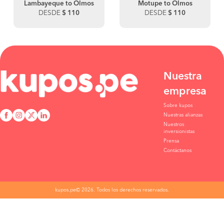
Lambayeque to Olmos
Motupe to Olmos
DESDE
$ 110
DESDE
$ 110
Nuestra
empresa
Sobre kupos
Nuestras alianzas
Nuestros
inversionistas
Prensa
Contáctanos
kupos.pe© 2026. Todos los derechos reservados.