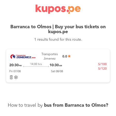
Barranca to Olmos | Buy your bus tickets on
kupos.pe
1 results found for this route.
Transportes
0.0
Jimenez
S/100
14:00 hrs
20:30
10:30
PM
AM
S/120
Fri 07/08
Sat 08/08
How to travel by
bus from Barranca to Olmos?