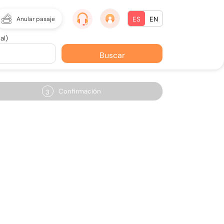
Anular pasaje
ES
EN
al)
Buscar
Confirmación
3