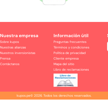
Nuestra empresa
Información útil
Sobre kupos
Preguntas frecuentes
Nuestras alianzas
Términos y condiciones
Nuestros inversionistas
Política de privacidad
Prensa
Cliente empresa
Contáctanos
Mapa del sitio
Libro de reclamaciones
kupos.pe©
2026
.
Todos los derechos reservados.