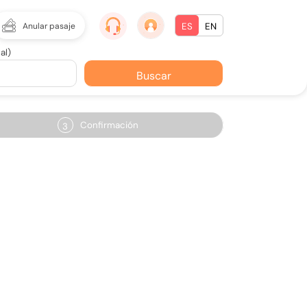
Anular pasaje
ES
EN
al)
Buscar
Confirmación
3