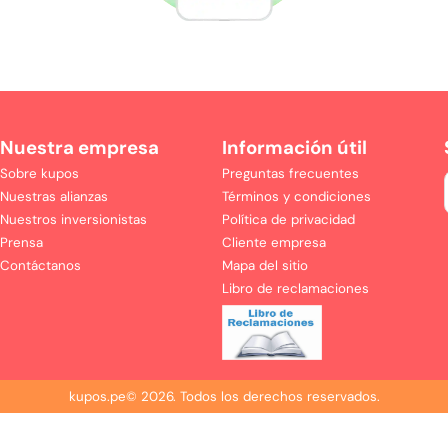
Nuestra empresa
Información útil
Sobre kupos
Preguntas frecuentes
Nuestras alianzas
Términos y condiciones
Nuestros inversionistas
Política de privacidad
Prensa
Cliente empresa
Contáctanos
Mapa del sitio
Libro de reclamaciones
kupos.pe©
2026
.
Todos los derechos reservados.